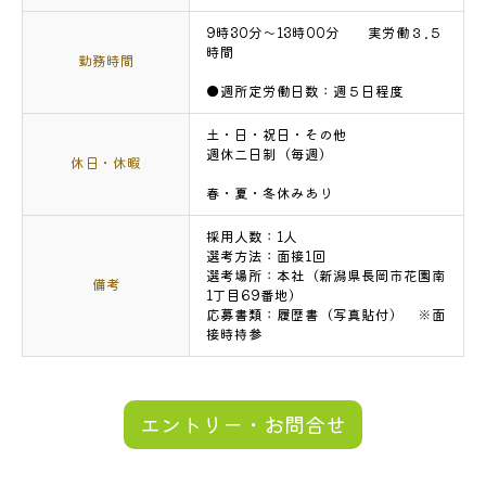
9時30分～13時00分 実労働３.５
時間
勤務時間
●週所定労働日数：週５日程度
土・日・祝日・その他
週休二日制（毎週）
休日・休暇
春・夏・冬休みあり
採用人数：1人
選考方法：面接1回
選考場所：本社（新潟県長岡市花園南
備考
1丁目69番地）
応募書類：履歴書（写真貼付） ※面
接時持参
エントリー・お問合せ