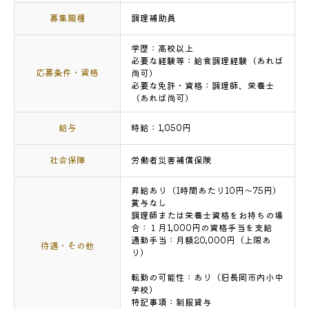
募集職種
調理補助員
学歴：高校以上
必要な経験等：給食調理経験（あれば
応募条件・資格
尚可）
必要な免許・資格：調理師、栄養士
（あれば尚可）
給与
時給：1,050円
社会保障
労働者災害補償保険
昇給あり（1時間あたり10円～75円）
賞与なし
調理師または栄養士資格をお持ちの場
合：１月1,000円の資格手当を支給
通勤手当：月額20,000円（上限あ
待遇・その他
り）
転勤の可能性：あり（旧長岡市内小中
学校）
特記事項：制服貸与