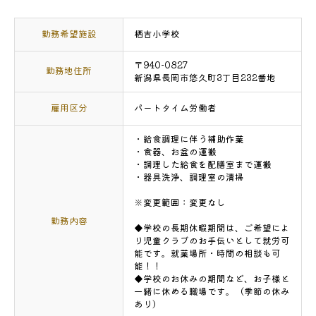
勤務希望施設
栖吉小学校
〒940-0827
勤務地住所
新潟県長岡市悠久町3丁目232番地
雇用区分
パートタイム労働者
・給食調理に伴う補助作業
・食器、お盆の運搬
・調理した給食を配膳室まで運搬
・器具洗浄、調理室の清掃
※変更範囲：変更なし
勤務内容
◆学校の長期休暇期間は、ご希望によ
り児童クラブのお手伝いとして就労可
能です。就業場所・時間の相談も可
能！！
◆学校のお休みの期間など、お子様と
一緒に休める職場です。（季節の休み
あり）