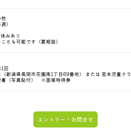
の他
毎週）
W休みあり
むことも可能です（要相談）
1回
（新潟県長岡市花園南1丁目69番地） または 宮本児童ク
歴書（写真貼付） ※面接時持参
エントリー・お問合せ