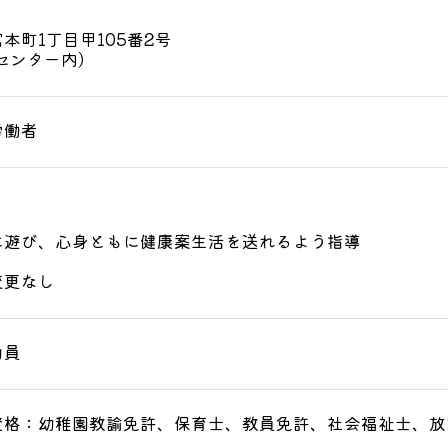
本町1丁目甲105番2号
センター内)
労働者
り
に遊び、心身ともに健康案生活を送れるよう指導
変更なし
助員
資格：幼稚園教諭免許、保育士、教員免許、社会福祉士、放