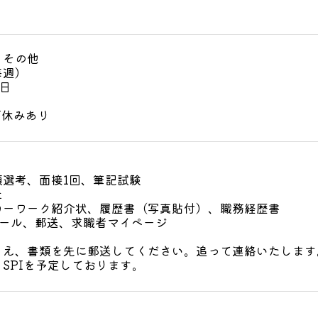
・その他
毎週）
6日
W休みあり
類選考、面接1回、筆記試験
社
ローワーク紹介状、履歴書（写真貼付）、職務経歴書
メール、郵送、求職者マイページ
うえ、書類を先に郵送してください。追って連絡いたします
SPIを予定しております。