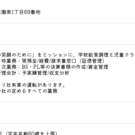
園南1丁目69番地
の笑顔のために」をミッションに、学校給食調理と児童クラ
時業務：現預金/経費/請求書窓口（証憑管理）
BS・PL等の決算書類の作成/資金管理
：予実績管理/収支分析
より社有車の運転があります。
会社の定めるすべての業務
下（定年年齢60歳を上限）